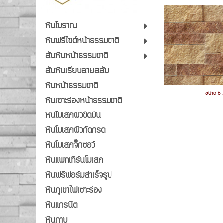
หินโบราณ
หินฟรีไซต์หน้าธรรมชาติ
สันหินหน้าธรรมชาติ
สันหินเรียบลายสลับ
หินหน้าธรรมชาติ
ขนาด 6 
หินเซาะร่องหน้าธรรมชาติ
หินโมเสคผิวขัดมัน
หินโมเสคผิวกัดกรด
หินโมเสคจิ๊กซอว์
หินแพทเทิร์นโมเสค
หินฟรีฟอร์มสำเร็จรูป
หินภูเขาไฟเซาะร่อง
หินแกรนิต
หินกาบ