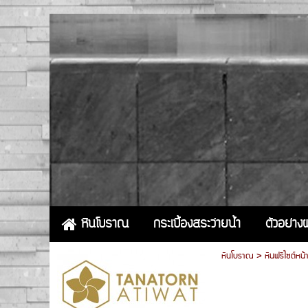
กระเบื้องสระว่ายน้ำ
ตัวอย่า
หินโบราณ
หินโบราณ
>
หินฟรีไซต์หน