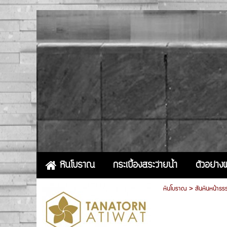
กระเบื้องสระว่ายน้ำ
ตัวอย่า
หินโบราณ
หินโบราณ
>
สันหินหน้าธร