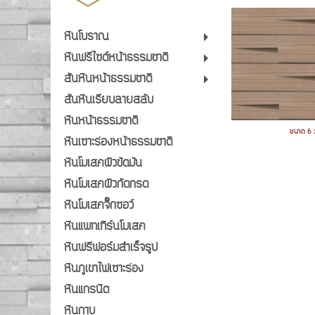
หินโบราณ
หินฟรีไซต์หน้าธรรมชาติ
สันหินหน้าธรรมชาติ
สันหินเรียบลายสลับ
หินหน้าธรรมชาติ
ขนาด 6 
หินเซาะร่องหน้าธรรมชาติ
หินโมเสคผิวขัดมัน
หินโมเสคผิวกัดกรด
หินโมเสคจิ๊กซอว์
หินแพทเทิร์นโมเสค
หินฟรีฟอร์มสำเร็จรูป
หินภูเขาไฟเซาะร่อง
หินแกรนิต
หินกาบ