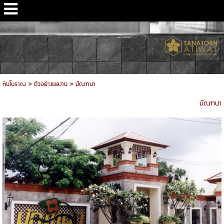
หินโบราณ
>
ตัวอย่างผลงาน
>
มัณฑนา
มัณฑนา