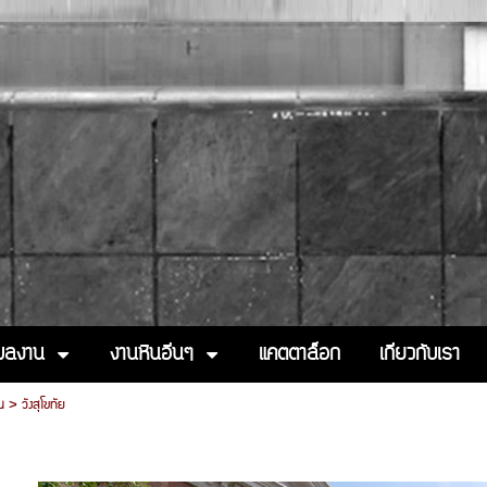
งผลงาน
งานหินอื่นๆ
แคตตาล็อก
เกี่ยวกับเรา
น
>
วังสุโขทัย